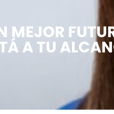
N MEJOR FUTU
TÁ A TU ALCA