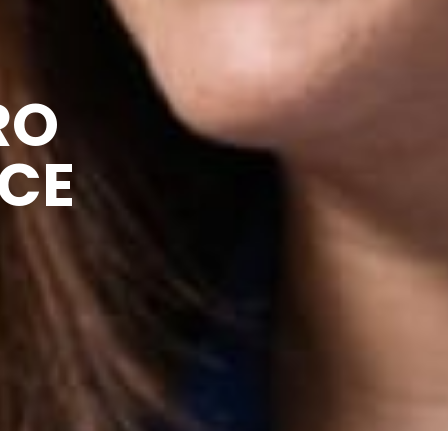
RO
NCE